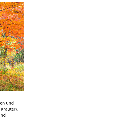
fen und
 Kräuter).
und