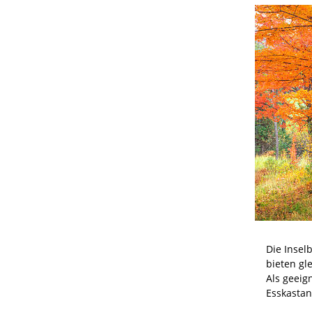
Die Insel
bieten gl
Als geeig
Esskastani